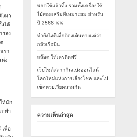
พอตใช้แล้วทิ้ง รวมทั้งเครื่องใช้
า
ไม้สอยเสริมที่เหมาะสม สำหรับ
ดังมา
ปี 2568 %%
้งได้
การลง
ทำยังไงดีเมื่อต้องเดินทางแต่ว่า
อต
กลัวเรือบิน
กเรา
สล๊อต ให้เครดิตฟรี
แห่ง
เว็บไซต์สลากกินแบ่งออนไลน์
โลกใหม่แห่งการเสี่ยงโชค และไป
เช็คหวยเวียดนามกัน
ห้นัก
ารถทำ
ความเห็นล่าสุด
า
เพื่อ