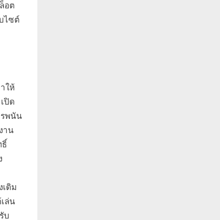
ล็อต
็บไซต์
าให้
เปิด
ารพนัน
ำงาน
ิ์
ง
เดิม
เล่น
รับ