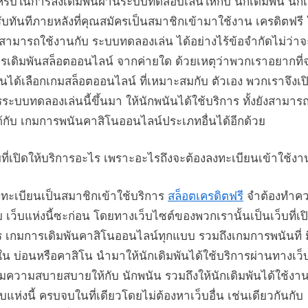
หรับในการลงเดิมพันผ่านระบบทดสอบเล่นให้กับ นักเดิมพัน นักเ
รับทันทีภายหลังที่คุณสมัครเป็นสมาชิกเข้ามาใช้งาน เครดิตฟรี
ี้สามารถใช้งานกับ ระบบทดลองเล่น ได้อย่างไร้ข้อจำกัดไม่ว่า
รเดิมพันสล็อตออนไลน์ จากค่ายใด ด้วยเหตุว่าพวกเราอยากที่จ
ันได้เลือกเกมสล็อตออนไลน์ ที่เหมาะสมกับ ตัวเอง พวกเราจึงเป
ระบบทดลองเล่นนี้ขึ้นมา ให้นักพนันได้ใช้บริการ ทั้งยังสามารถ
้กับ เกมการพนันคาสิโนออนไลน์ประเภทอื่นได้อีกด้วย
็บที่เปิดให้บริการอะไร เพราะอะไรถึงจะต้องลงทะเบียนเข้าใช้งา
ทะเบียนเป็นสมาชิกเข้าใช้บริการ
สล็อตเครดิตฟรี
จำต้องทำค
กับ เว็บแห่งนี้ซะก่อน โดยทางเว็บไซต์ของพวกเรานั้นเป็นเว็บที่เป
ร เกมการเดิมพันคาสิโนออนไลน์ทุกแบบ รวมถึงเกมการพนันที่ มี
ใน บ่อนหรือคาสิโน นำมาให้นักเดิมพันได้ใช้บริการผ่านทางเว็บ
พิ่มความสบายสบายให้กับ นักพนัน รวมถึงให้นักเดิมพันได้ใช้งา
บแห่งนี้ ครบจบในที่เดียวโดยไม่ต้องหาเว็บอื่น เช่นเดียวกันกับ