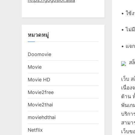
• ใช้
• ไม่ม
หมวดหมู่
• แจก
Doomovie
สล
Movie
เว็บ ส
Movie HD
เนื่อ
Movie2free
ด้าน ท
Movie2thai
พันเก
บริกา
moviehdthai
สามาร
Netflix
เว็บข