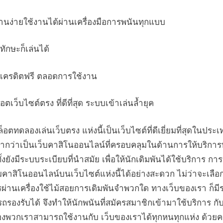
งานง่ายใช้งานได้ผ่านเครื่องมือการพนันทุกแบบ
ีทักษะก็เล่นได้
เครดิตฟรี ตลอดการใช้งาน
็อตเว็บไซต์ตรง ที่ดีที่สุด ระบบเข้าเล่นล้ำยุค
ล็อตทดลองเล่นเว็บตรง แห่งนี้เป็นเว็บไซต์ที่ดีเยี่ยมที่สุดในปร
งจากว่าเป็นเว็บคาสิโนออนไลน์ที่ครอบคลุมในด้านการให้บริการ
ั้งยังมีระบบระเบียบที่นำสมัย เพื่อให้นักเดิมพันได้ใช้บริการ กา
มคาสิโนออนไลน์บนเว็บไซต์แห่งนี้ได้อย่างสะดวก ไม่ว่าจะเลือก
รผ่านเครื่องใช้ไม้สอยการเดิมพันจำพวกใด ทางเว็บของเรา ก็มีร
ถรองรับได้ จึงทำให้นักพนันที่สมัครสมาชิกเข้ามาใช้บริการ กั
องพวกเราสามารถใช้งานกับ เว็บของเราได้ทุกหนทุกแห่ง ด้วย