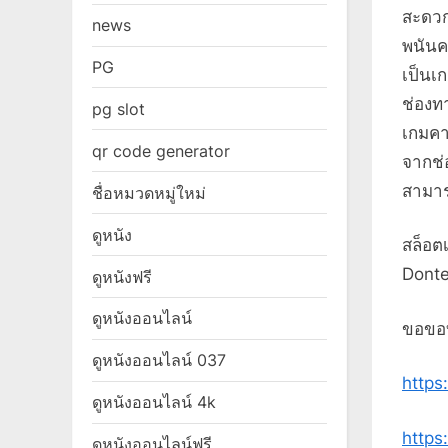
สะดวก
news
พนันค
PG
เป็นเก
ช่องท
pg slot
เกมคา
qr code generator
จากช่อ
สามาร
ชื่อหมวดหมู่ใหม่
ดูหนัง
สล็อต
Donte 
ดูหนังฟรี
ดูหนังออนไลน์
ขอขอ
ดูหนังออนไลน์ 037
https:
ดูหนังออนไลน์ 4k
https
ดูหนังออนไลน์ฟรี